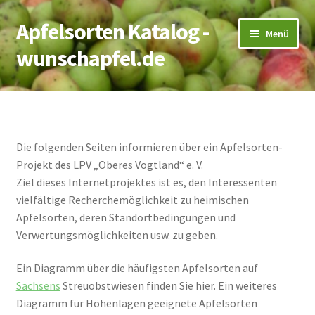
Apfelsorten Katalog -
Zur
Zum
Menü
Navigation
Inhalt
wunschapfel.de
springen
springen
Startseite
Apfelrecherche
Die folgenden Seiten informieren über ein Apfelsorten-
Projekt des LPV „Oberes Vogtland“ e. V.
Kontakt
Ziel dieses Internetprojektes ist es, den Interessenten
vielfältige Recherchemöglichkeit zu heimischen
Apfelsorten, deren Standortbedingungen und
Verwertungsmöglichkeiten usw. zu geben.
Ein Diagramm über die häufigsten Apfelsorten auf
Sachsens
Streuobstwiesen finden Sie hier. Ein weiteres
Diagramm für Höhenlagen geeignete Apfelsorten