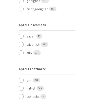
geeignet
231
nicht geeignet
153
Apfel Geschmack
sauer
18
säuerlich
283
süß
211
Apfel Frosthärte
gut
211
mittel
160
schlecht
28