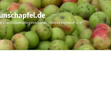
wunschapfel.de
 des Landschaftspflegeverbands "Oberes Vogtland" e. V.