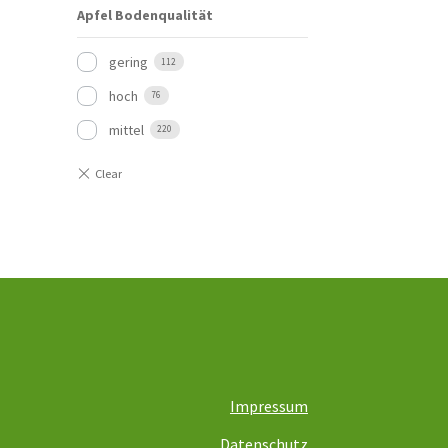
Apfel Bodenqualität
gering
112
hoch
76
mittel
220
Impressum
Datenschutz