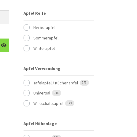
Apfel Reife
Herbstapfel
Sommerapfel
Winterapfel
Apfel Verwendung
Tafelapfel / Küchenapfel
279
Universal
116
Wirtschaftsapfel
123
Apfel Höhenlage