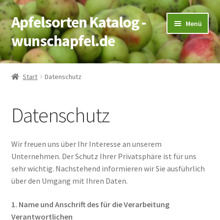
Apfelsorten Katalog -
Zur
Zum
Menü
Navigation
Inhalt
wunschapfel.de
springen
springen
Startseite
Start
Datenschutz
Apfelrecherche
Datenschutz
Kontakt
Wir freuen uns über Ihr Interesse an unserem
Unternehmen. Der Schutz Ihrer Privatsphäre ist für uns
sehr wichtig. Nachstehend informieren wir Sie ausführlich
über den Umgang mit Ihren Daten.
1. Name und Anschrift des für die Verarbeitung
Verantwortlichen