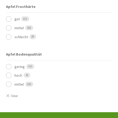
Apfel Frosthärte
gut
211
mittel
160
schlecht
28
Apfel Bodenqualität
gering
112
hoch
76
mittel
220