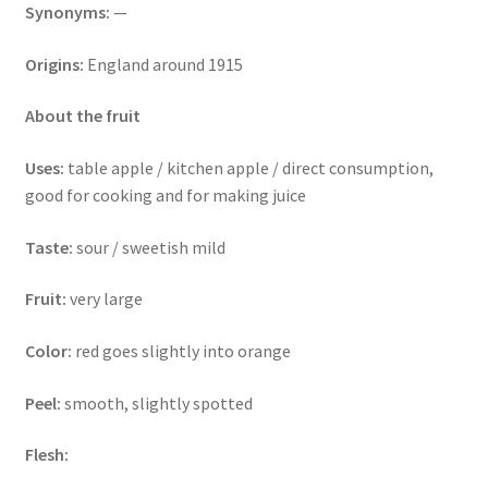
Synonyms:
—
Origins:
England around 1915
About the fruit
Uses:
table apple / kitchen apple / direct consumption,
good for cooking and for making juice
Taste:
sour / sweetish mild
Fruit:
very large
Color:
red goes slightly into orange
Peel:
smooth, slightly spotted
Flesh: