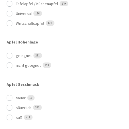
Tafelapfel / Küchenapfel
279
Universal
116
Wirtschaftsapfel
123
Apfel Höhenlage
geeignet
231
nicht geeignet
153
Apfel Geschmack
sauer
18
säuerlich
283
süß
211