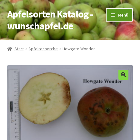
Apfelsorten Katalog -
Zur
Zum
Menü
Navigation
Inhalt
wunschapfel.de
springen
springen
Startseite
Start
Apfelrecherche
Howgate Wonder
Apfelrecherche
Kontakt