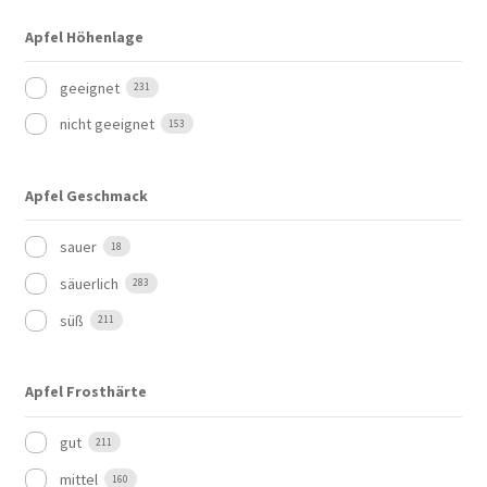
Apfel Höhenlage
geeignet
231
nicht geeignet
153
Apfel Geschmack
sauer
18
säuerlich
283
süß
211
Apfel Frosthärte
gut
211
mittel
160