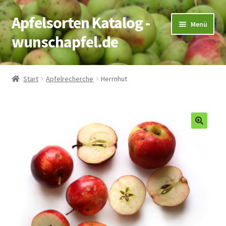
Apfelsorten Katalog -
Zur
Zum
Menü
Navigation
Inhalt
wunschapfel.de
springen
springen
Startseite
Start
Apfelrecherche
Herrnhut
Apfelrecherche
Kontakt