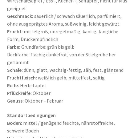
Wirtschaftsapfel / Ess -, Küchen -, Saftapfel, nicht für Mus
geeignet
Geschmack:
säuerlich / schwach säuerlich, parfümiert,
ohne ausgeprägtes Aroma, süßweinig, leicht gewürzt
Frucht:
mittelgroß, unregelmäßig, kantig, längliche
Form, Druckempfindlich
Farbe:
Grundfarbe: grün bis gelb
Deckfarbe: flächig dunkelrot, von der Stielgrube her
geflammt
Schale:
dünn, glatt, wachsig-fettig, zäh, fest, glänzend
Fruchtfleisch:
weißlich gelb, mittelfest, saftig
Reife:
Herbstapfel
Pflückreife:
Oktober
Genuss:
Oktober – Februar
Standortbedingungen
Boden:
mittel / genügend feuchte, nährstoffreiche,
schwere Böden