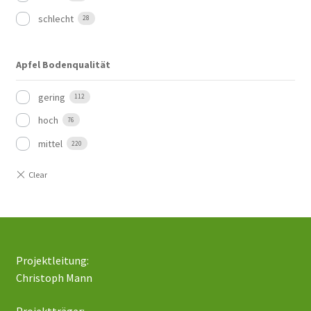
schlecht
28
Apfel Bodenqualität
gering
112
hoch
76
mittel
220
Projektleitung:
Christoph Mann