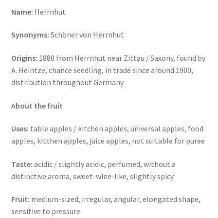
Name:
Herrnhut
Synonyms:
Schöner von Herrnhut
Origins:
1880 from Herrnhut near Zittau / Saxony, found by
A. Heintze, chance seedling, in trade since around 1900,
distribution throughout Germany
About the fruit
Uses:
table apples / kitchen apples, universal apples, food
apples, kitchen apples, juice apples, not suitable for puree
Taste:
acidic / slightly acidic, perfumed, without a
distinctive aroma, sweet-wine-like, slightly spicy
Fruit:
medium-sized, irregular, angular, elongated shape,
sensitive to pressure