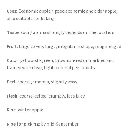
Uses:
Economic apple / good economic and cider apple,
also suitable for baking
Taste:
sour / aroma strongly depends on the location
Fruit:
large to very large, irregular in shape, rough-edged
Color:
yellowish-green, brownish-red or marbled and
flamed with clear, light-colored peel points
Peel:
coarse, smooth, slightly waxy
Flesh:
coarse-celled, crumbly, less juicy
Ripe:
winter apple
Ripe for picking:
by mid-September