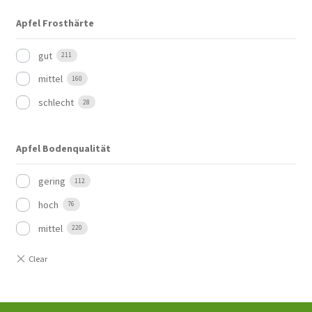
Apfel Frosthärte
gut
211
mittel
160
schlecht
28
Apfel Bodenqualität
gering
112
hoch
76
mittel
220