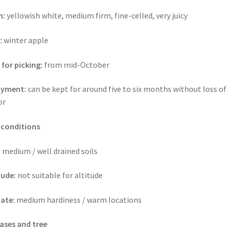
h:
yellowish white, medium firm, fine-celled, very juicy
:
winter apple
 for picking:
from mid-October
oyment:
can be kept for around five to six months without loss of
or
 conditions
:
medium / well drained soils
tude:
not suitable for altitude
ate:
medium hardiness / warm locations
ases and tree