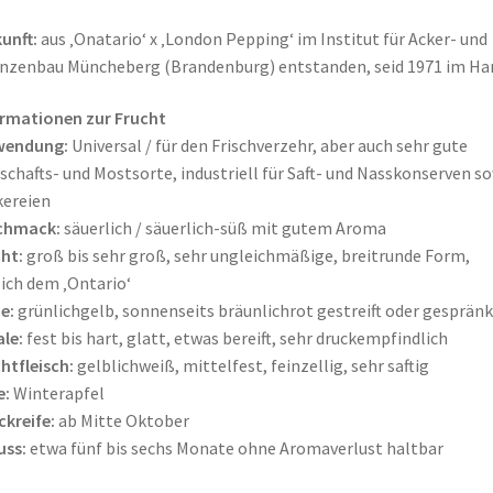
unft:
aus ‚Onatario‘ x ‚London Pepping‘ im Institut für Acker- und
nzenbau Müncheberg (Brandenburg) entstanden, seid 1971 im Ha
rmationen zur Frucht
wendung:
Universal / für den Frischverzehr, aber auch sehr gute
schafts- und Mostsorte, industriell für Saft- und Nasskonserven s
ereien
chmack:
säuerlich / säuerlich-süß mit gutem Aroma
ht:
groß bis sehr groß, sehr ungleichmäßige, breitrunde Form,
ich dem ‚Ontario‘
e:
grünlichgelb, sonnenseits bräunlichrot gestreift oder gespränk
le:
fest bis hart, glatt, etwas bereift, sehr druckempfindlich
htfleisch:
gelblichweiß, mittelfest, feinzellig, sehr saftig
e:
Winterapfel
ckreife:
ab Mitte Oktober
uss:
etwa fünf bis sechs Monate ohne Aromaverlust haltbar