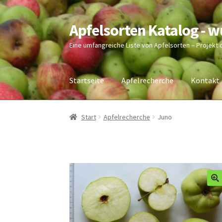
Apfelsorten Katalog - 
Zur
Zum
Navigation
Inhalt
Eine umfangreiche Liste von Apfelsorten – Projekt
springen
springen
Startseite
Apfelrecherche
Kontakt
Start
Apfelrecherche
Juno