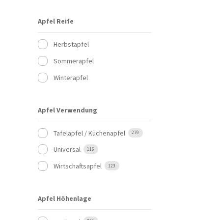
Apfel Reife
Herbstapfel
Sommerapfel
Winterapfel
Apfel Verwendung
Tafelapfel / Küchenapfel
279
Universal
116
Wirtschaftsapfel
123
Apfel Höhenlage