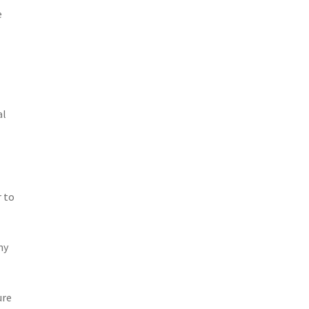
e
al
r to
ny
ure