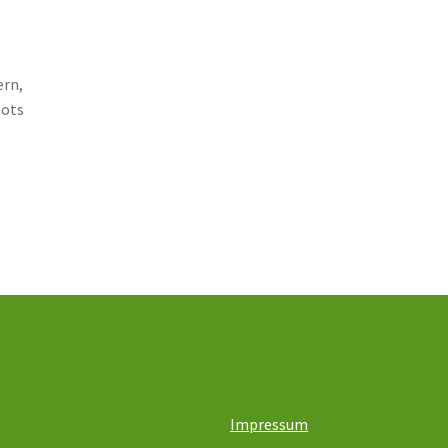
ern,
oots
Impressum