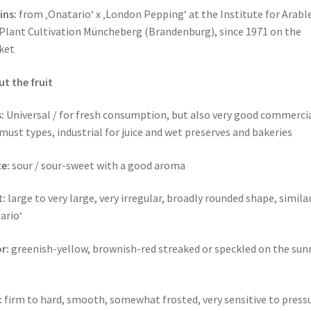
ins:
from ‚Onatario‘ x ‚London Pepping‘ at the Institute for Arabl
Plant Cultivation Müncheberg (Brandenburg), since 1971 on the
ket
t the fruit
:
Universal / for fresh consumption, but also very good commerci
must types, industrial for juice and wet preserves and bakeries
e:
sour / sour-sweet with a good aroma
t:
large to very large, very irregular, broadly rounded shape, simila
ario‘
r:
greenish-yellow, brownish-red streaked or speckled on the sun
:
firm to hard, smooth, somewhat frosted, very sensitive to press