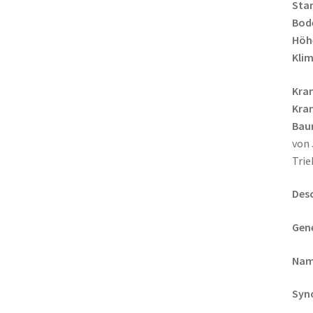
Sta
Bod
Höh
Klim
Kra
Kran
Bau
von 
Trie
Desc
Gene
Nam
Syn