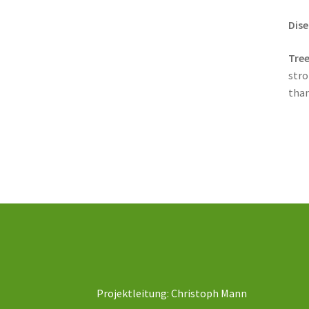
Dise
Tree
stro
than
Projektleitung: Christoph Mann