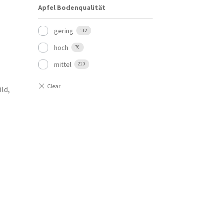
Apfel Bodenqualität
gering
112
hoch
76
mittel
220
ld,