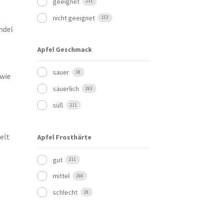
geeignet
231
nicht geeignet
153
ndel
Apfel Geschmack
sauer
18
owie
säuerlich
283
süß
211
elt
Apfel Frosthärte
gut
211
mittel
160
schlecht
28