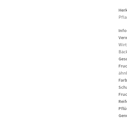
Herk
Pfla
Info
Ver
Wirt
Bäck
Ges
Fruc
ähnl
Farb
Scha
Fruc
Reif
Pflü
Gen