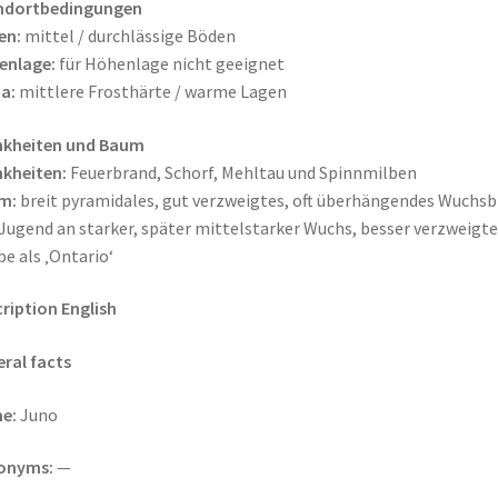
ndortbedingungen
en:
mittel / durchlässige Böden
enlage:
für Höhenlage nicht geeignet
a:
mittlere Frosthärte / warme Lagen
nkheiten und Baum
kheiten:
Feuerbrand, Schorf, Mehltau und Spinnmilben
m:
breit pyramidales, gut verzweigtes, oft überhängendes Wuchsbi
Jugend an starker, später mittelstarker Wuchs, besser verzweigte
be als ‚Ontario‘
ription English
ral facts
e:
Juno
onyms:
—