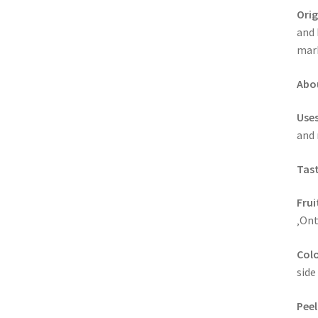
Orig
and 
mar
Abou
Uses
and 
Tast
Frui
‚Ont
Colo
side
Peel