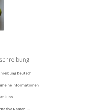
schreibung
chreibung Deutsch
gemeine Informationen
e:
Juno
ernative Namen:
—