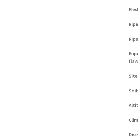
Fles
Ripe
Ripe
Enj
flav
Site
Soil
Alti
Clim
Dise