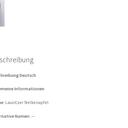
schreibung
chreibung Deutsch
gemeine Informationen
e:
Lausitzer Nelkenapfel
ernative Namen:
—