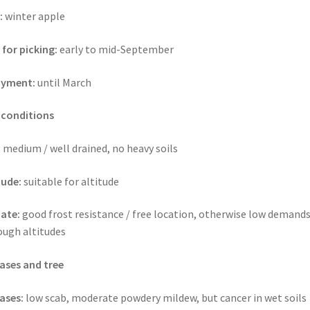
:
winter apple
 for picking:
early to mid-September
oyment:
until March
 conditions
:
medium / well drained, no heavy soils
tude:
suitable for altitude
ate:
good frost resistance / free location, otherwise low demands
ough altitudes
ases and tree
ases:
low scab, moderate powdery mildew, but cancer in wet soils