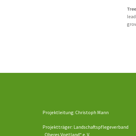
Tree
lead
grow
Projektleitung: Christoph Mann
Projektträger: Landschaftspflegeverband
„Oberes Vogtland“ e. V.