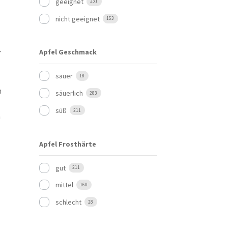
geeignet
231
nicht geeignet
153
r
Apfel Geschmack
sauer
18
n
säuerlich
283
süß
211
n
Apfel Frosthärte
gut
211
mittel
160
schlecht
28