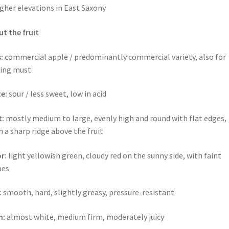
igher elevations in East Saxony
t the fruit
:
commercial apple / predominantly commercial variety, also for
ing must
e:
sour / less sweet, low in acid
t:
mostly medium to large, evenly high and round with flat edges,
n a sharp ridge above the fruit
r:
light yellowish green, cloudy red on the sunny side, with faint
pes
:
smooth, hard, slightly greasy, pressure-resistant
h:
almost white, medium firm, moderately juicy