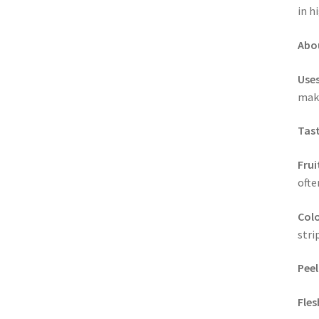
in h
Abou
Uses
mak
Tast
Frui
ofte
Colo
stri
Peel
Fles