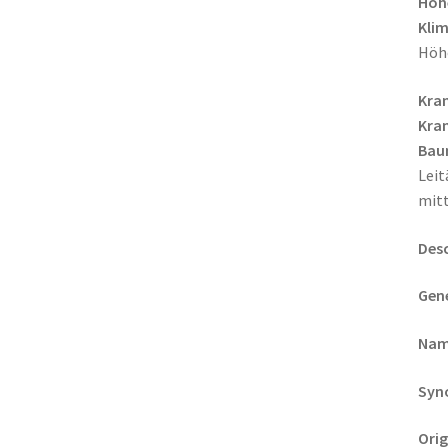
Höh
Klim
Höh
Kra
Kran
Bau
Leit
mitt
Desc
Gene
Nam
Syn
Orig