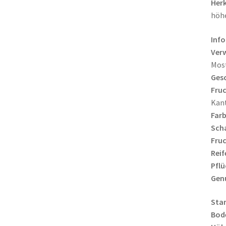
Herk
höhe
Info
Ver
Mos
Ges
Fruc
Kant
Farb
Scha
Fruc
Reif
Pflü
Gen
Sta
Bod