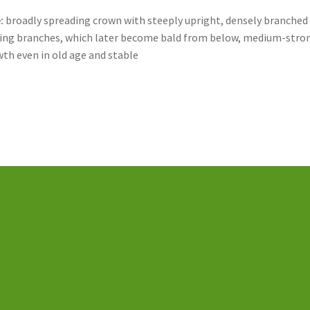
:
broadly spreading crown with steeply upright, densely branched
ing branches, which later become bald from below, medium-stro
th even in old age and stable