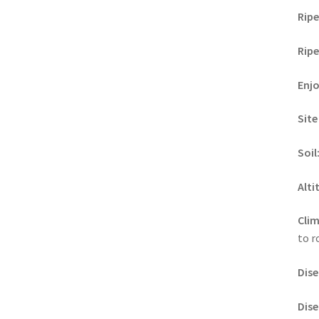
Ripe
Ripe
Enj
Site
Soil
Alti
Clim
to r
Dise
Dise