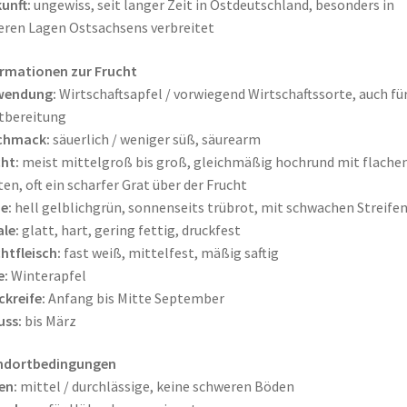
unft:
ungewiss, seit langer Zeit in Ostdeutschland, besonders in
ren Lagen Ostsachsens verbreitet
rmationen zur Frucht
wendung:
Wirtschaftsapfel / vorwiegend Wirtschaftssorte, auch fü
tbereitung
chmack:
säuerlich / weniger süß, säurearm
ht:
meist mittelgroß bis groß, gleichmäßig hochrund mit flache
en, oft ein scharfer Grat über der Frucht
e:
hell gelblichgrün, sonnenseits trübrot, mit schwachen Streife
le:
glatt, hart, gering fettig, druckfest
htfleisch:
fast weiß, mittelfest, mäßig saftig
e:
Winterapfel
ckreife:
Anfang bis Mitte September
uss:
bis März
ndortbedingungen
en:
mittel / durchlässige, keine schweren Böden