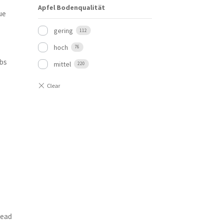
Apfel Bodenqualität
ue
gering
112
hoch
76
bs
mittel
220
read