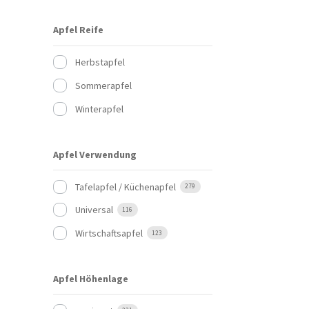
Apfel Reife
Herbstapfel
Sommerapfel
Winterapfel
Apfel Verwendung
Tafelapfel / Küchenapfel
279
Universal
116
Wirtschaftsapfel
123
Apfel Höhenlage