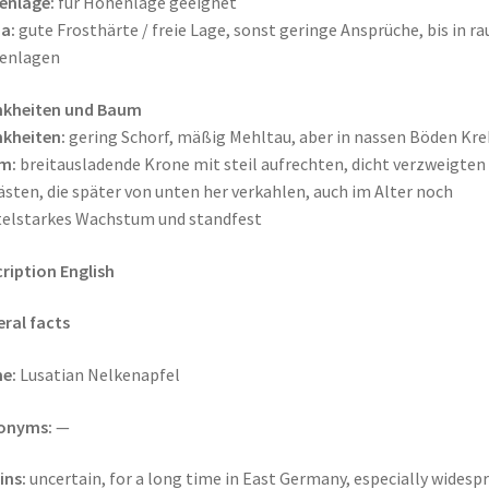
enlage:
für Höhenlage geeignet
a:
gute Frosthärte / freie Lage, sonst geringe Ansprüche, bis in ra
enlagen
nkheiten und Baum
kheiten:
gering Schorf, mäßig Mehltau, aber in nassen Böden Kre
m:
breitausladende Krone mit steil aufrechten, dicht verzweigten
ästen, die später von unten her verkahlen, auch im Alter noch
elstarkes Wachstum und standfest
ription English
ral facts
e:
Lusatian Nelkenapfel
onyms:
—
ins:
uncertain, for a long time in East Germany, especially widesp