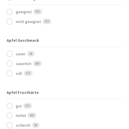
geeignet
231
nicht geeignet
153
Apfel Geschmack
sauer
18
säuerlich
283
süß
211
Apfel Frosthärte
gut
211
mittel
160
schlecht
28