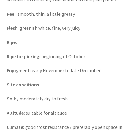
Peel:
smooth, thin, a little greasy
Flesh:
greenish white, fine, very juicy
Ripe:
Ripe for picking:
beginning of October
Enjoyment:
early November to late December
Site conditions
Soil:
/ moderately dry to fresh
Altitude:
suitable for altitude
Climate:
good frost resistance / preferably open space in