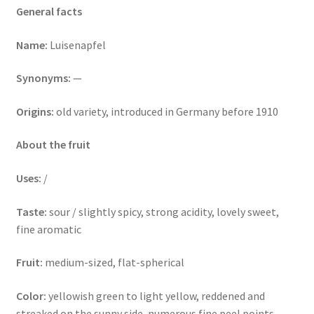
General facts
Name:
Luisenapfel
Synonyms:
—
Origins:
old variety, introduced in Germany before 1910
About the fruit
Uses:
/
Taste:
sour / slightly spicy, strong acidity, lovely sweet,
fine aromatic
Fruit:
medium-sized, flat-spherical
Color:
yellowish green to light yellow, reddened and
streaked on the sunny side, numerous fine peel points