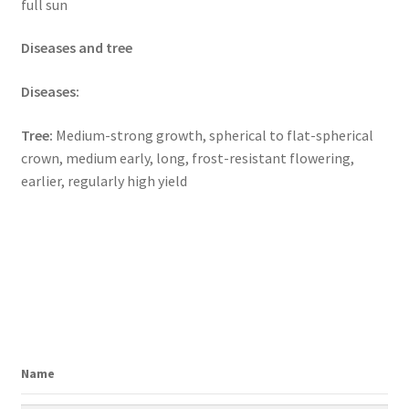
full sun
Diseases and tree
Diseases:
T
ree:
Medium-strong growth, spherical to flat-spherical
crown, medium early, long, frost-resistant flowering,
earlier, regularly high yield
Name