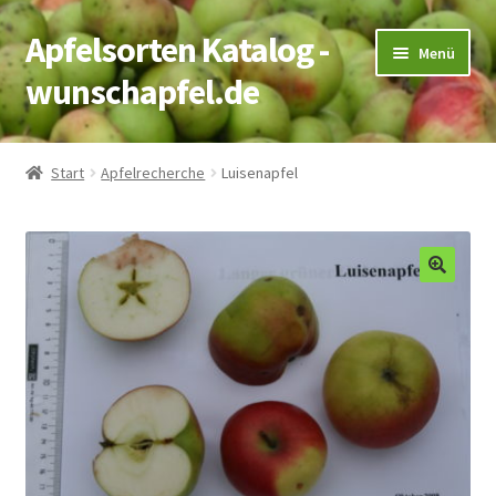
Apfelsorten Katalog -
Zur
Zum
Menü
Navigation
Inhalt
wunschapfel.de
springen
springen
Startseite
Start
Apfelrecherche
Luisenapfel
Apfelrecherche
Kontakt