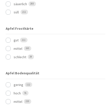
säuerlich
283
süß
211
Apfel Frosthärte
gut
211
mittel
160
schlecht
28
Apfel Bodenqualität
gering
112
hoch
76
mittel
220