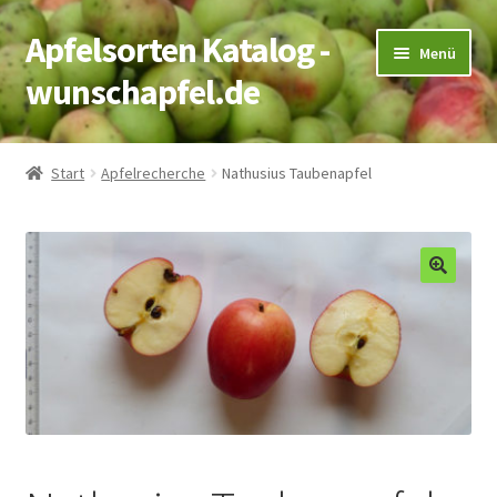
Apfelsorten Katalog -
Zur
Zum
Menü
Navigation
Inhalt
wunschapfel.de
springen
springen
Startseite
Start
Apfelrecherche
Nathusius Taubenapfel
Apfelrecherche
Kontakt