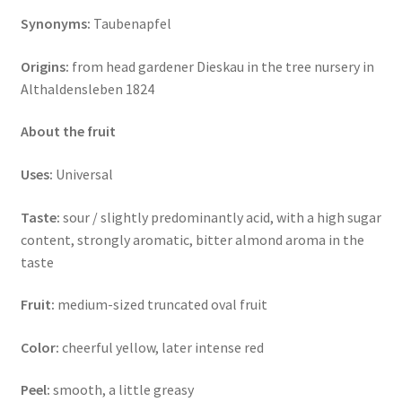
Synonyms:
Taubenapfel
Origins:
from head gardener Dieskau in the tree nursery in
Althaldensleben 1824
About the fruit
Uses:
Universal
Taste:
sour / slightly predominantly acid, with a high sugar
content, strongly aromatic, bitter almond aroma in the
taste
Fruit:
medium-sized truncated oval fruit
Color:
cheerful yellow, later intense red
Peel:
smooth, a little greasy