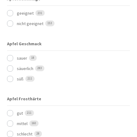
geeignet
231
nicht geeignet
153
Apfel Geschmack
sauer
18
säuerlich
283
süß
211
Apfel Frosthärte
gut
211
mittel
160
schlecht
28