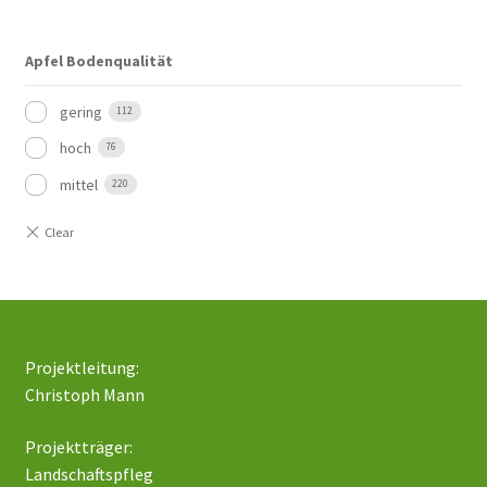
Apfel Bodenqualität
gering
112
hoch
76
mittel
220
Projektleitung:
Christoph Mann
Projektträger:
Landschaftspfleg