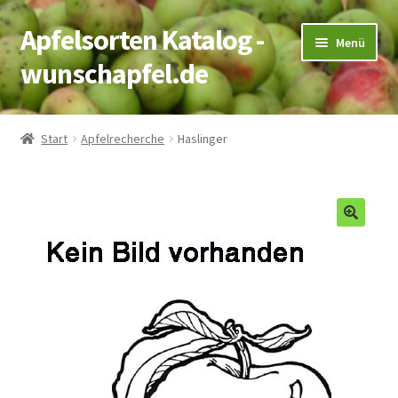
Apfelsorten Katalog -
Zur
Zum
Menü
Navigation
Inhalt
wunschapfel.de
springen
springen
Startseite
Start
Apfelrecherche
Haslinger
Apfelrecherche
Kontakt