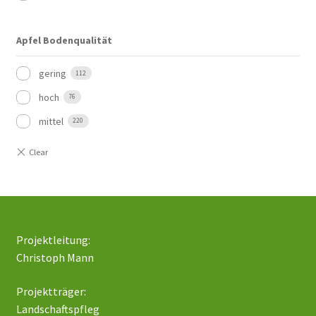
Apfel Bodenqualität
gering
112
hoch
76
mittel
220
Projektleitung:
Christoph Mann
Projektträger:
Landschaftspfleg