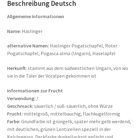
Beschreibung Deutsch
Allgemeine Informationen
Name:
Haslinger
alternative Namen:
Haslinger Pogatschapfel, Roter
Pogatschapfel, Pogasca alma (Ungarn), Haselapfel
Herkunft:
stammt aus dem südwestlichen Ungarn, von wo
sie in die Täler der Voralpen gekommen ist
Informationen zur Frucht
Verwendung:
/
Geschmack:
säuerlich / süß-säuerlich, ohne Würze
Frucht:
mittelgroß, mittelbauchig, flachkugelförmig
Farbe:
Grundfarbe ist grüngelb, später mehr gelb werdend,
mit deutlichen, grünen Lentizellen speziell in der
Kelchregion, Deckfarbe dunkellackrot gefärbt und