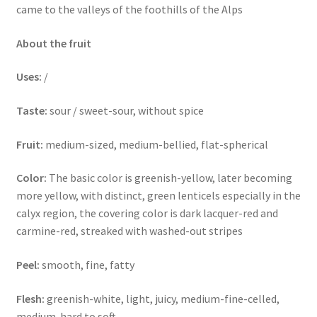
came to the valleys of the foothills of the Alps
About the fruit
Uses:
/
Taste:
sour / sweet-sour, without spice
Fruit:
medium-sized, medium-bellied, flat-spherical
Color:
The basic color is greenish-yellow, later becoming
more yellow, with distinct, green lenticels especially in the
calyx region, the covering color is dark lacquer-red and
carmine-red, streaked with washed-out stripes
Peel:
smooth, fine, fatty
Flesh:
greenish-white, light, juicy, medium-fine-celled,
medium-hard to soft