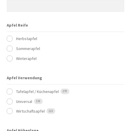
Apfel Reife
Herbstapfel
Sommerapfel
Winterapfel
Apfel Verwendung
Tafelapfel / Küchenapfel
279
Universal
116
Wirtschaftsapfel
123
Apfel Höhenlage