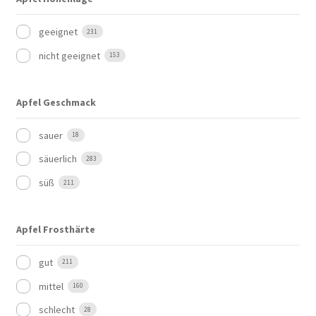
geeignet
231
nicht geeignet
153
Apfel Geschmack
sauer
18
säuerlich
283
süß
211
Apfel Frosthärte
gut
211
mittel
160
schlecht
28