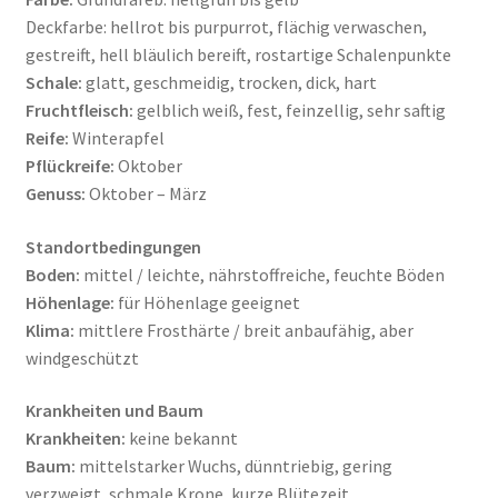
Deckfarbe: hellrot bis purpurrot, flächig verwaschen,
gestreift, hell bläulich bereift, rostartige Schalenpunkte
Schale:
glatt, geschmeidig, trocken, dick, hart
Fruchtfleisch:
gelblich weiß, fest, feinzellig, sehr saftig
Reife:
Winterapfel
Pflückreife:
Oktober
Genuss:
Oktober – März
Standortbedingungen
Boden:
mittel / leichte, nährstoffreiche, feuchte Böden
Höhenlage:
für Höhenlage geeignet
Klima:
mittlere Frosthärte / breit anbaufähig, aber
windgeschützt
Krankheiten und Baum
Krankheiten:
keine bekannt
Baum:
mittelstarker Wuchs, dünntriebig, gering
verzweigt, schmale Krone, kurze Blütezeit