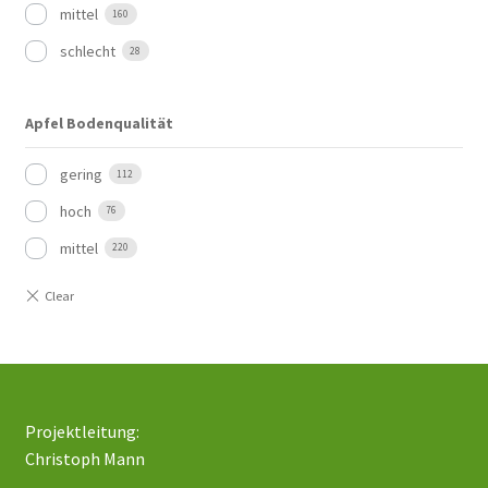
mittel
160
schlecht
28
Apfel Bodenqualität
gering
112
hoch
76
mittel
220
Projektleitung:
Christoph Mann