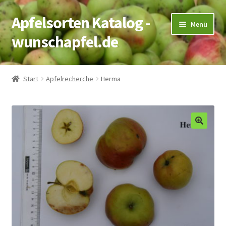
Apfelsorten Katalog -
Zur
Zum
Menü
Navigation
Inhalt
wunschapfel.de
springen
springen
Startseite
Start
Apfelrecherche
Herma
Apfelrecherche
Kontakt