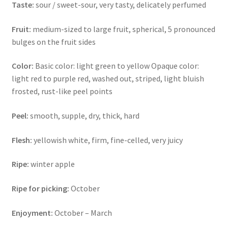
Taste:
sour / sweet-sour, very tasty, delicately perfumed
Fruit:
medium-sized to large fruit, spherical, 5 pronounced
bulges on the fruit sides
Color:
Basic color: light green to yellow
Opaque color:
light red to purple red, washed out, striped, light bluish
frosted, rust-like peel points
Peel:
smooth, supple, dry, thick, hard
Flesh:
yellowish white, firm, fine-celled, very juicy
Ripe:
winter apple
Ripe for picking:
October
Enjoyment:
October – March