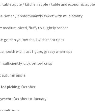
:
table apple / kitchen apple / table and economic apple
e:
sweet / predominantly sweet with mild acidity
t:
medium-sized, fluffy to slightly tender
r:
golden yellow shell with red stripes
:
smooth with rust figure, greasy when ripe
h:
sufficiently juicy, yellow, crisp
:
autumn apple
 for picking:
October
oyment:
October to January
 conditions