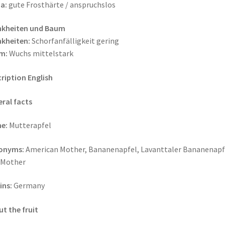
a:
gute Frosthärte / anspruchslos
nkheiten und Baum
kheiten:
Schorfanfälligkeit gering
m:
Wuchs mittelstark
ription English
ral facts
e:
Mutterapfel
onyms:
American Mother, Bananenapfel, Lavanttaler Bananenapf
 Mother
ins:
Germany
t the fruit