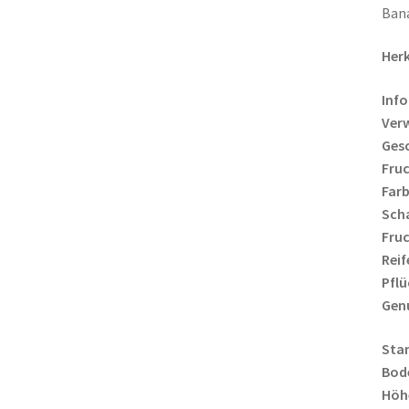
Ban
Herk
Info
Ver
Ges
Fruc
Farb
Scha
Fruc
Reif
Pflü
Gen
Sta
Bod
Höh