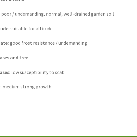
:
poor / undemanding, normal, well-drained garden soil
tude:
suitable for altitude
ate:
good frost resistance / undemanding
ases and tree
ases:
low susceptibility to scab
:
medium strong growth