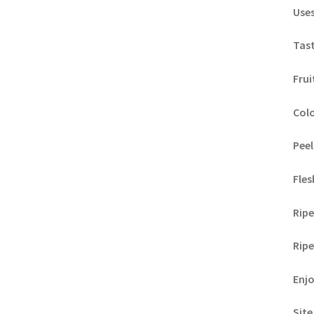
Uses
Tast
Frui
Colo
Peel
Fles
Ripe
Ripe
Enj
Site