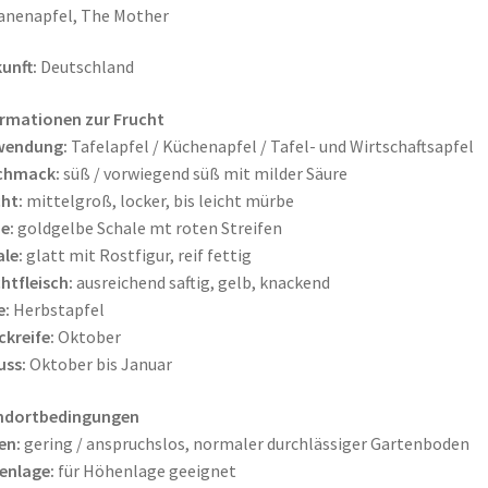
anenapfel, The Mother
unft:
Deutschland
rmationen zur Frucht
wendung:
Tafelapfel / Küchenapfel / Tafel- und Wirtschaftsapfel
chmack:
süß / vorwiegend süß mit milder Säure
ht:
mittelgroß, locker, bis leicht mürbe
e:
goldgelbe Schale mt roten Streifen
le:
glatt mit Rostfigur, reif fettig
htfleisch:
ausreichend saftig, gelb, knackend
e:
Herbstapfel
ckreife:
Oktober
uss:
Oktober bis Januar
ndortbedingungen
en:
gering / anspruchslos, normaler durchlässiger Gartenboden
enlage:
für Höhenlage geeignet