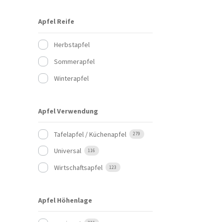
Apfel Reife
Herbstapfel
Sommerapfel
Winterapfel
Apfel Verwendung
Tafelapfel / Küchenapfel
279
Universal
116
Wirtschaftsapfel
123
Apfel Höhenlage