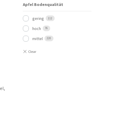
Apfel Bodenqualität
gering
112
hoch
76
mittel
220
el,