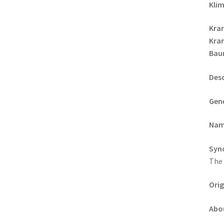
Klim
Kra
Kran
Bau
Desc
Gene
Nam
Syn
The
Orig
Abou