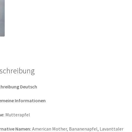
schreibung
chreibung Deutsch
gemeine Informationen
e:
Mutterapfel
ernative Namen:
American Mother, Bananenapfel, Lavanttaler