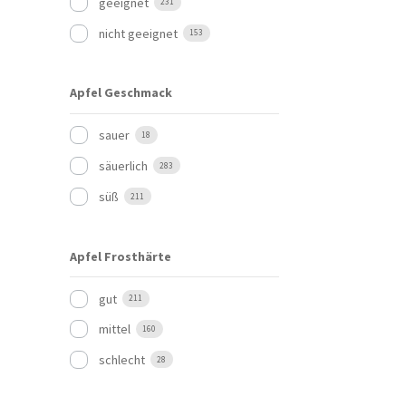
geeignet
231
nicht geeignet
153
Apfel Geschmack
sauer
18
säuerlich
283
süß
211
Apfel Frosthärte
gut
211
mittel
160
schlecht
28