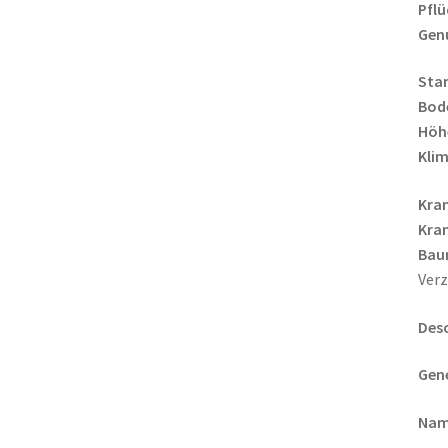
Pflü
Gen
Sta
Bod
Höh
Klim
Kra
Kran
Bau
Verz
Desc
Gene
Nam