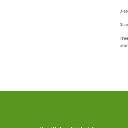
Dise
Dise
Tree
bran