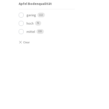
Apfel Bodenqualität
gering
112
hoch
76
mittel
220