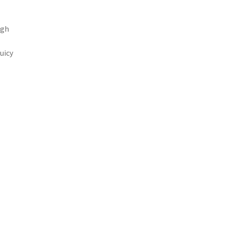
ugh
uicy