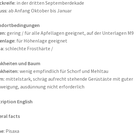
ckreife:
in der dritten Septemberdekade
uss:
ab Anfang Oktober bis Januar
ndortbedingungen
en:
gering / für alle Apfellagen geeignet, auf der Unterlagen M9
enlage:
für Höhenlage geeignet
a:
schlechte Frosthärte /
nkheiten und Baum
kheiten:
wenig empfindlich für Schorf und Mehltau
m:
mittelstark, schräg aufrecht stehende Gerüstäste mit guter
weigung, ausdünnung nicht erforderlich
ription English
ral facts
e:
Pisaxa