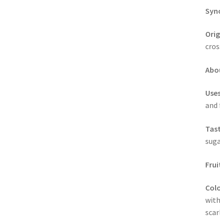
Syn
Orig
cros
Abou
Uses
and 
Tast
suga
Frui
Colo
with
scar