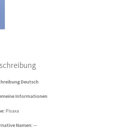
schreibung
chreibung Deutsch
gemeine Informationen
e:
Pisaxa
ernative Namen:
—