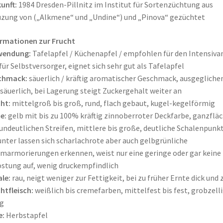
unft:
1984 Dresden-Pillnitz im Institut für Sortenzüchtung aus
zung von („Alkmene“ und „Undine“) und „Pinova“ gezüchtet
rmationen zur Frucht
wendung:
Tafelapfel / Küchenapfel / empfohlen für den Intensiva
für Selbstversorger, eignet sich sehr gut als Tafelapfel
chmack:
säuerlich / kräftig aromatischer Geschmack, ausgeglichen
 säuerlich, bei Lagerung steigt Zuckergehalt weiter an
ht:
mittelgroß bis groß, rund, flach gebaut, kugel-kegelförmig
e:
gelb mit bis zu 100% kräftig zinnoberroter Deckfarbe, ganzfläc
undeutlichen Streifen, mittlere bis große, deutliche Schalenpunkt
nter lassen sich scharlachrote aber auch gelbgrünliche
marmorierungen erkennen, weist nur eine geringe oder gar keine
stung auf, wenig druckempfindlich
le:
rau, neigt weniger zur Fettigkeit, bei zu früher Ernte dick und 
htfleisch:
weißlich bis cremefarben, mittelfest bis fest, grobzelli
ig
e:
Herbstapfel