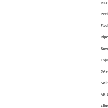
russ
Peel
Fles
Ripe
Ripe
Enj
Site
Soil
Alti
Clim