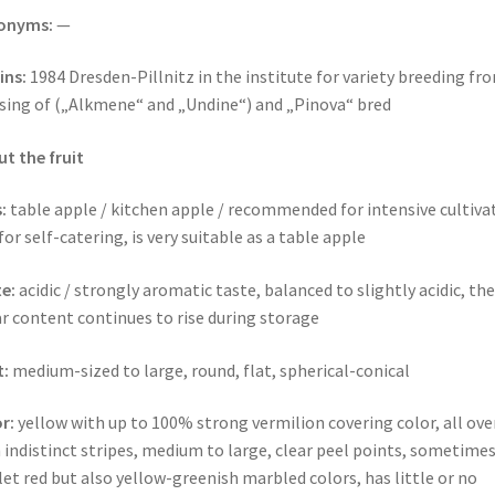
onyms:
—
ins:
1984 Dresden-Pillnitz in the institute for variety breeding fr
sing of („Alkmene“ and „Undine“) and „Pinova“ bred
t the fruit
:
table apple / kitchen apple / recommended for intensive cultiva
for self-catering, is very suitable as a table apple
e:
acidic / strongly aromatic taste, balanced to slightly acidic, the
r content continues to rise during storage
t:
medium-sized to large, round, flat, spherical-conical
r:
yellow with up to 100% strong vermilion covering color, all ove
 indistinct stripes, medium to large, clear peel points, sometime
let red but also yellow-greenish marbled colors, has little or no