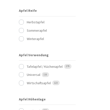
Apfel Reife
Herbstapfel
Sommerapfel
Winterapfel
Apfel Verwendung
Tafelapfel / Küchenapfel
279
Universal
116
Wirtschaftsapfel
123
Apfel Höhenlage