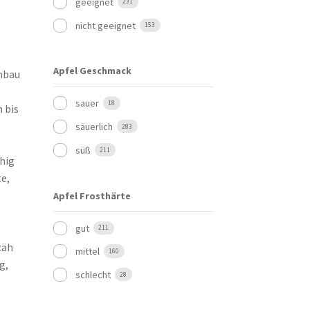
geeignet
231
nicht geeignet
153
Apfel Geschmack
nbau
sauer
18
 bis
säuerlich
283
süß
211
hig
e,
Apfel Frosthärte
gut
211
zäh
mittel
160
g,
schlecht
28