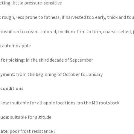
eting, little pressure-sensitive
:
rough, less prone to fatness, if harvested too early, thick and to
h:
whitish to cream-colored, medium-firm to firm, coarse-celled, j
:
autumn apple
 for picking:
in the third decade of September
oyment:
from the beginning of October to January
 conditions
:
low / suitable for all apple locations, on the M9 rootstock
tude:
suitable for altitude
ate:
poor frost resistance /