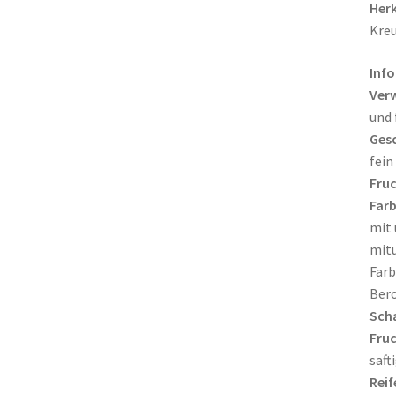
Herk
Kreu
Info
Ver
und 
Ges
fein
Fruc
Farb
mit 
mitu
Farb
Bero
Scha
Fruc
saft
Reif