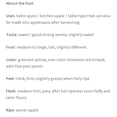
About the fruit
Uses:
table apple / kitchen apple / table type that can also
be made into applesauce after harvesting
Taste:
sweet / good strong aroma, slightly sweet
Fruit:
medium to large, tall, slightly different
Color:
greenish yellow, over color: brownish red striped,
with fine peel points
Peel:
thick, firm, slightly greasy when fully ripe
Flesh:
medium firm, juicy, after full ripeness soon fluffy and
later floury
Ripe:
winter apple