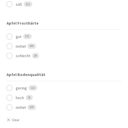
süß
211
Apfel Frosthärte
gut
211
mittel
160
schlecht
28
Apfel Bodenqualität
gering
112
hoch
76
mittel
220