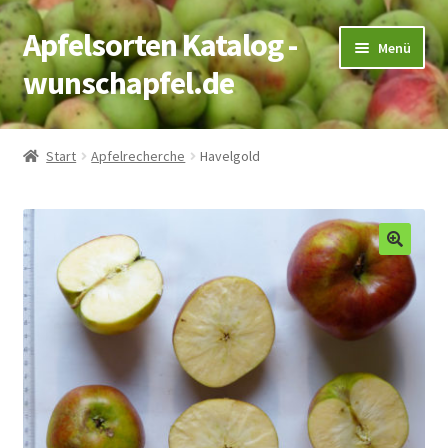
Apfelsorten Katalog -
Zur
Zum
Menü
Navigation
Inhalt
wunschapfel.de
springen
springen
Startseite
Start
Apfelrecherche
Havelgold
Apfelrecherche
Kontakt