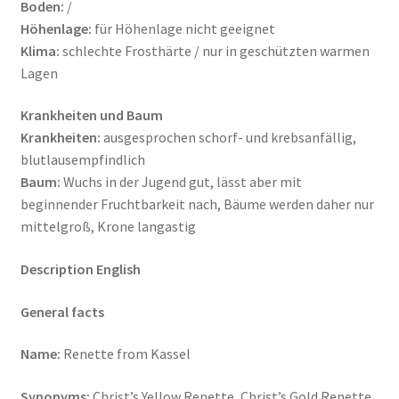
Boden:
/
Höhenlage:
für Höhenlage nicht geeignet
Klima:
schlechte Frosthärte / nur in geschützten warmen
Lagen
Krankheiten und Baum
Krankheiten:
ausgesprochen schorf- und krebsanfällig,
blutlausempfindlich
Baum:
Wuchs in der Jugend gut, lässt aber mit
beginnender Fruchtbarkeit nach, Bäume werden daher nur
mittelgroß, Krone langastig
Description English
General facts
Name:
Renette from Kassel
Synonyms:
Christ’s Yellow Renette, Christ’s Gold Renette,