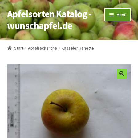
Apfelsorten Katalog -
Zur
Zum
Menü
Navigation
Inhalt
wunschapfel.de
springen
springen
Startseite
Start
Apfelrecherche
Kasseler Renette
Apfelrecherche
Kontakt