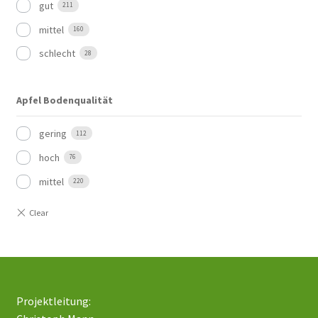
gut
211
mittel
160
schlecht
28
Apfel Bodenqualität
gering
112
hoch
76
mittel
220
Projektleitung: