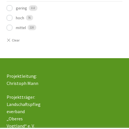
gering
112
hoch
76
mittel
220
Projektleitung:
Christoph Mann
Projektträger:
Landschaftspfleg
everband
„Oberes
Vogtland“ e. V.