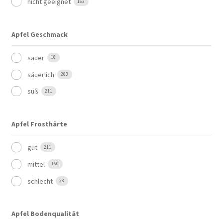
nicht geeignet
153
Apfel Geschmack
sauer
18
säuerlich
283
süß
211
Apfel Frosthärte
gut
211
mittel
160
schlecht
28
Apfel Bodenqualität