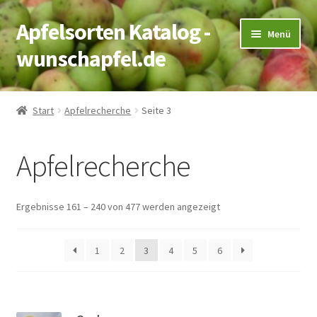
Apfelsorten Katalog -
Zur
Zum
Menü
Navigation
Inhalt
wunschapfel.de
springen
springen
Startseite
Start
Apfelrecherche
Seite 3
Apfelrecherche
Apfelrecherche
Kontakt
Ergebnisse 161 – 240 von 477 werden angezeigt
1
2
3
4
5
6