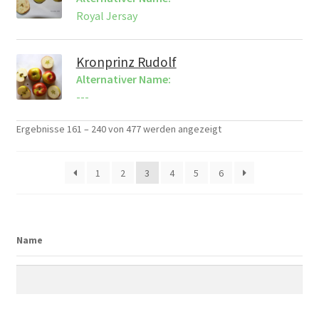
Royal Jersay
Kronprinz Rudolf
Alternativer Name:
---
Ergebnisse 161 – 240 von 477 werden angezeigt
1
2
3
4
5
6
Name