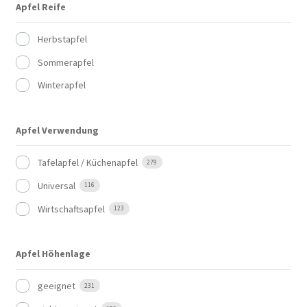
Apfel Reife
Herbstapfel
Sommerapfel
Winterapfel
Apfel Verwendung
Tafelapfel / Küchenapfel
279
Universal
116
Wirtschaftsapfel
123
Apfel Höhenlage
geeignet
231